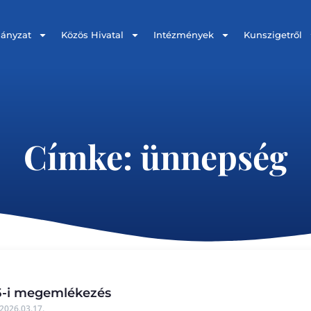
ányzat
Közös Hivatal
Intézmények
Kunszigetről
Címke: ünnepség
5-i megemlékezés
2026.03.17.