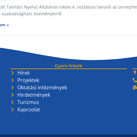
Két Tanítási Nyelvű Általános Iskola 4. osztályos tanulói az ünne
s szabadságharc eseményeiről.
om »
Gyors linkek
Hírek
Projektek
Oktatási intézmények
Hirdetmények
Turizmus
Kapcsolat