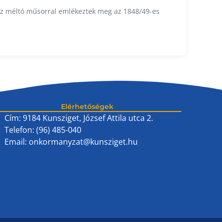
phez méltó műsorral emlékeztek meg az 1848/49-es
Elérhetőségek
Cím: 9184 Kunsziget, József Attila utca 2.
Telefon: (96) 485-040
Email:
onkormanyzat@kunsziget.hu