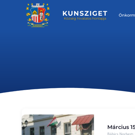
KUNSZIGET
Önkorm
Község hivatalos honlapja
Március 1
Bábics Norbert