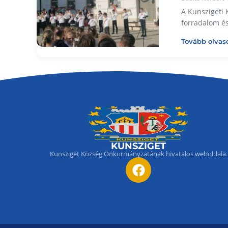
A Kunszigeti 
forradalom é
Tovább olvas
KUNSZIGET
Kunsziget Község Önkormányzatának hivatalos weboldala.