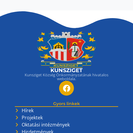
KUNSZIGET
Kunsziget Község Önkormányzatának hivatalos
weboldala.
Gyors linkek
Hírek
Projektek
Oktatási intézmények
Hirdetmények