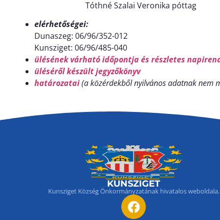
Tóthné Szalai Veronika póttag
elérhetőségei:
Dunaszeg: 06/96/352-012
Kunsziget: 06/96/485-040
ülésének várható időpontja és részletes napiren
üléséről készült jegyzőkönyv
határozatai
(a közérdekből nyilvános adatnak nem m
KUNSZIGET
Kunsziget Község Önkormányzatának hivatalos weboldala.