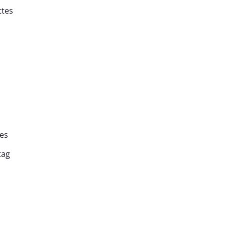
tes
es
ag