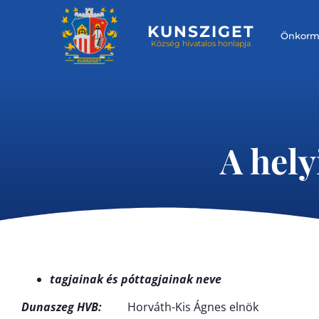
KUNSZIGET
Önkorm
Község hivatalos honlapja
A hely
tagjainak és póttagjainak neve
Dunaszeg HVB:
Horváth-Kis Ágnes elnök