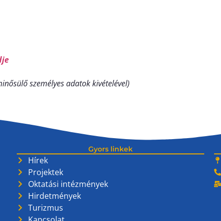
dje
inősülő személyes adatok kivételével)
Gyors linkek
Hírek
Projektek
Oktatási intézmények
Hirdetmények
Turizmus
Kapcsolat