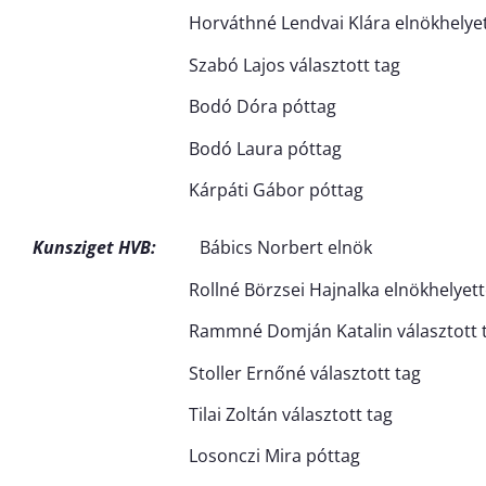
Horváthné Lendvai Klára elnökhelyet
Szabó Lajos választott tag
Bodó Dóra póttag
Bodó Laura póttag
Kárpáti Gábor póttag
Kunsziget HVB:
Bábics Norbert elnök
Rollné Börzsei Hajnalka elnökhelyett
Rammné Domján Katalin választott t
Stoller Ernőné választott tag
Tilai Zoltán választott tag
Losonczi Mira póttag