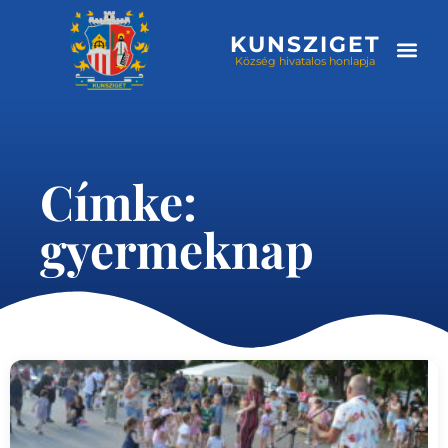
KUNSZIGET
Község hivatalos honlapja
Választási
Címke:
gyermeknap