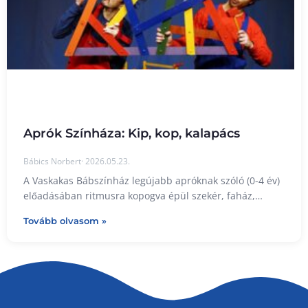
Aprók Színháza: Kip, kop, kalapács
Bábics Norbert
2026.05.23.
A Vaskakas Bábszínház legújabb apróknak szóló (0-4 év)
előadásában ritmusra kopogva épül szekér, faház,
tűzhely, s még egy lovacskát is megpatkolnak. Gyertek,
Tovább olvasom »
kalapáljatok velük!