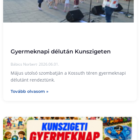
Gyermeknapi délután Kunszigeten
Bábics Norbert
2026.06.01.
Május utolsó szombatján a Kossuth téren gyermeknapi
délutánt rendeztünk.
Tovább olvasom »