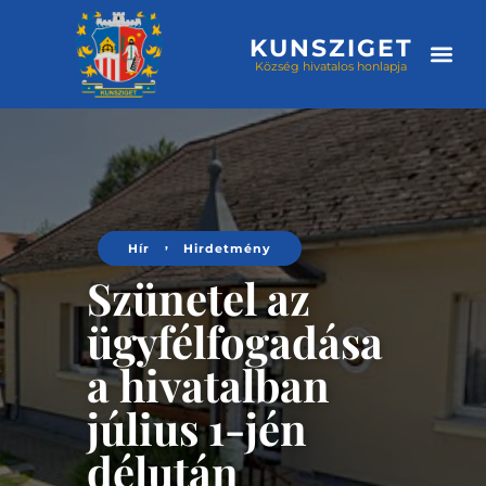
KUNSZIGET
Község hivatalos honlapja
Választási
,
Hír
Hirdetmény
Szünetel az
ügyfélfogadása
a hivatalban
július 1-jén
délután