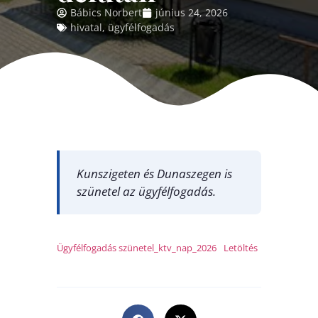
Bábics Norbert
június 24, 2026
hivatal
,
ügyfélfogadás
Kunszigeten és Dunaszegen is
szünetel az ügyfélfogadás.
Ügyfélfogadás szünetel_ktv_nap_2026
Letöltés