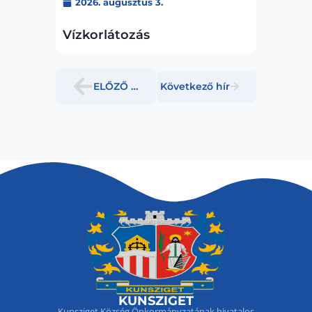
2026. augusztus 3.
Vízkorlátozás
ELŐZŐ HÍR
Következő hír
KUNSZIGET
Kunsziget Község Önkormányzatának hivatalos