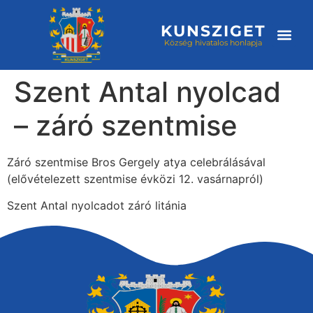
KUNSZIGET
Község hivatalos honlapja
Választási
Szent Antal nyolcad
– záró szentmise
Záró szentmise Bros Gergely atya celebrálásával
(elővételezett szentmise évközi 12. vasárnapról)
Szent Antal nyolcadot záró litánia