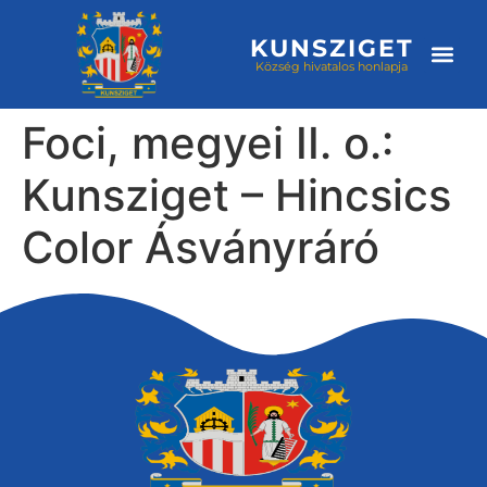
KUNSZIGET
Község hivatalos honlapja
Választási
Foci, megyei II. o.:
Kunsziget – Hincsics
Color Ásványráró