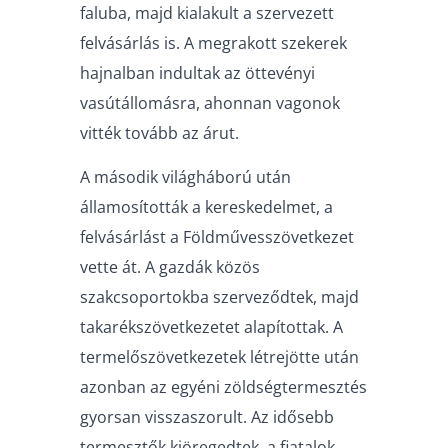
faluba, majd kialakult a szervezett
felvásárlás is. A megrakott szekerek
hajnalban indultak az öttevényi
vasútállomásra, ahonnan vagonok
vitték tovább az árut.
A második világháború után
államosították a kereskedelmet, a
felvásárlást a Földművesszövetkezet
vette át. A gazdák közös
szakcsoportokba szerveződtek, majd
takarékszövetkezetet alapítottak. A
termelőszövetkezetek létrejötte után
azonban az egyéni zöldségtermesztés
gyorsan visszaszorult. Az idősebb
termesztők kiöregedtek, a fiatalok