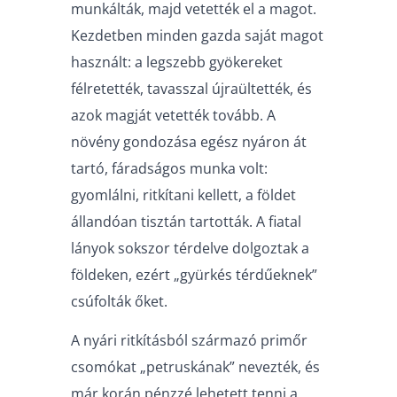
munkálták, majd vetették el a magot.
Kezdetben minden gazda saját magot
használt: a legszebb gyökereket
félretették, tavasszal újraültették, és
azok magját vetették tovább. A
növény gondozása egész nyáron át
tartó, fáradságos munka volt:
gyomlálni, ritkítani kellett, a földet
állandóan tisztán tartották. A fiatal
lányok sokszor térdelve dolgoztak a
földeken, ezért „gyürkés térdűeknek”
csúfolták őket.
A nyári ritkításból származó primőr
csomókat „petruskának” nevezték, és
már korán pénzzé lehetett tenni a