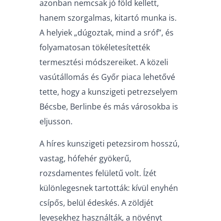
azonban nemcsak jó föld kellett,
hanem szorgalmas, kitartó munka is.
A helyiek „dúgoztak, mind a sróf”, és
folyamatosan tökéletesítették
termesztési módszereiket. A közeli
vasútállomás és Győr piaca lehetővé
tette, hogy a kunszigeti petrezselyem
Bécsbe, Berlinbe és más városokba is
eljusson.
A híres kunszigeti petezsirom hosszú,
vastag, hófehér gyökerű,
rozsdamentes felületű volt. Ízét
különlegesnek tartották: kívül enyhén
csípős, belül édeskés. A zöldjét
levesekhez használták, a növényt