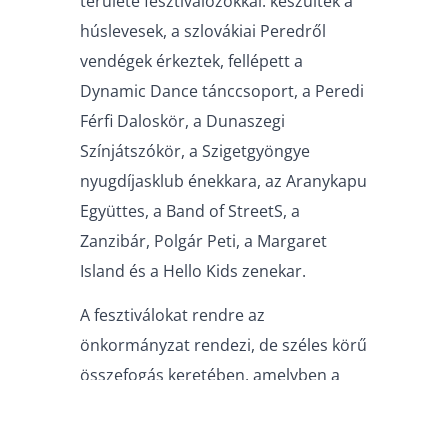
területe fesztiválozókkal: készültek a
húslevesek, a szlovákiai Peredről
vendégek érkeztek, fellépett a
Dynamic Dance tánccsoport, a Peredi
Férfi Daloskör, a Dunaszegi
Színjátszókör, a Szigetgyöngye
nyugdíjasklub énekkara, az Aranykapu
Együttes, a Band of StreetS, a
Zanzibár, Polgár Peti, a Margaret
Island és a Hello Kids zenekar.
A fesztiválokat rendre az
önkormányzat rendezi, de széles körű
összefogás keretében, amelyben a
helyi civilek és intézmények is részt
vesznek.