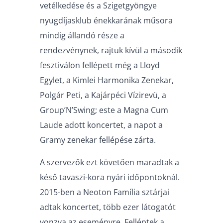
vetélkedése és a Szigetgyöngye
nyugdíjasklub énekkarának műsora
mindig állandó része a
rendezvénynek, rajtuk kívül a második
fesztiválon fellépett még a Lloyd
Egylet, a Kimlei Harmonika Zenekar,
Polgár Peti, a Kajárpéci Vízirevü, a
Group’N’Swing; este a Magna Cum
Laude adott koncertet, a napot a
Gramy zenekar fellépése zárta.
A szervezők ezt követően maradtak a
késő tavaszi-kora nyári időpontoknál.
2015-ben a Neoton Família sztárjai
adtak koncertet, több ezer látogatót
vonzva az eseményre. Felléptek a