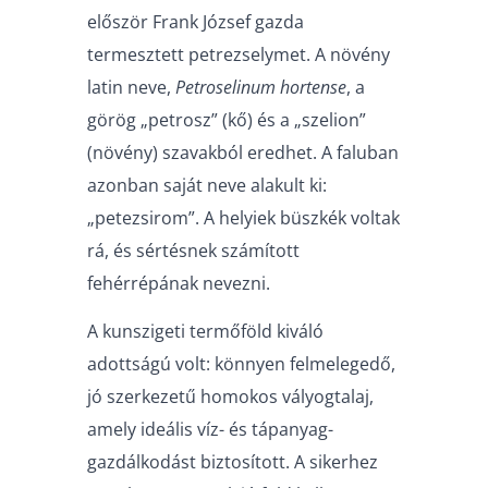
először Frank József gazda
termesztett petrezselymet. A növény
latin neve,
Petroselinum hortense
, a
görög „petrosz” (kő) és a „szelion”
(növény) szavakból eredhet. A faluban
azonban saját neve alakult ki:
„petezsirom”. A helyiek büszkék voltak
rá, és sértésnek számított
fehérrépának nevezni.
A kunszigeti termőföld kiváló
adottságú volt: könnyen felmelegedő,
jó szerkezetű homokos vályogtalaj,
amely ideális víz- és tápanyag-
gazdálkodást biztosított. A sikerhez