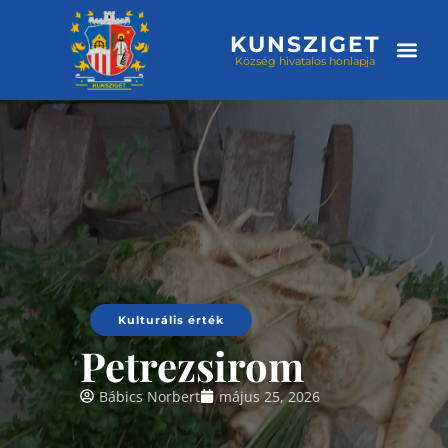
KUNSZIGET
Község hivatalos honlapja
Választási
Kulturális érték
Petrezsirom
Bábics Norbert
május 25, 2026