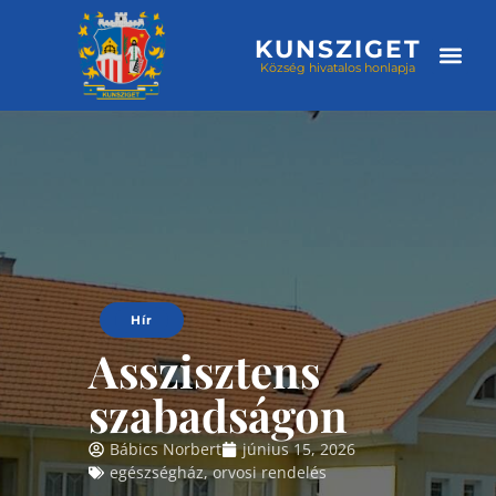
KUNSZIGET
Község hivatalos honlapja
Választási
Hír
Asszisztens
szabadságon
Bábics Norbert
június 15, 2026
egészségház
,
orvosi rendelés